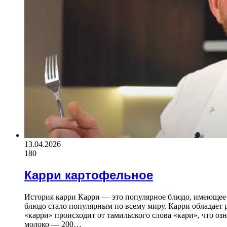
13.04.2026
180
Карри картофельное
История карри Карри — это популярное блюдо, имеющее 
блюдо стало популярным по всему миру. Карри обладает р
«карри» происходит от тамильского слова «кари», что о
молоко — 200…