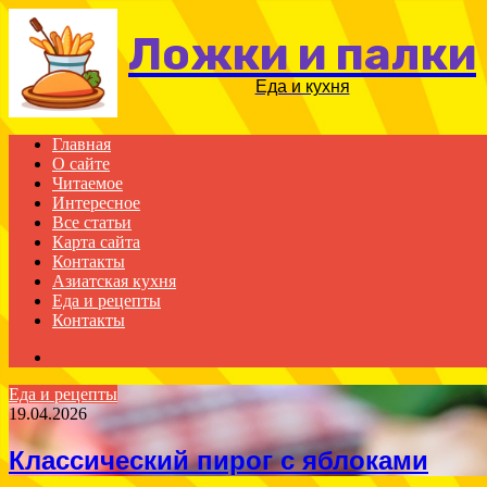
Ложки и палки
Еда и кухня
Главная
О сайте
Читаемое
Интересное
Все статьи
Карта сайта
Контакты
Азиатская кухня
Еда и рецепты
Контакты
Search
for
Еда и рецепты
19.04.2026
Классический пирог с яблоками