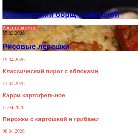
28.03.2026
Классический борщ с сметаной
Азиатская кухня
27.03.2026
Рисовые лепешки
19.04.2026
Классический пирог с яблоками
13.04.2026
Карри картофельное
11.04.2026
Пирожки с картошкой и грибами
08.04.2026