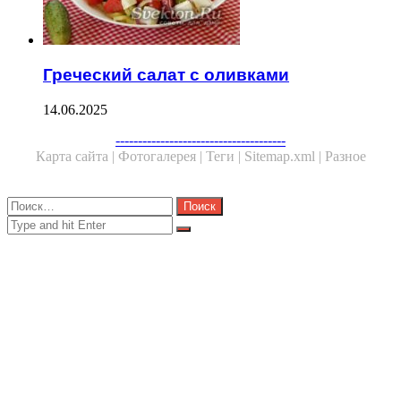
Греческий салат с оливками
14.06.2025
Facebook
Twitter
WhatsApp
Telegram
--------------------------------------
Карта сайта |
Фотогалерея |
Теги |
Sitemap.xml |
Разное
Close
Найти:
Close
Search
for