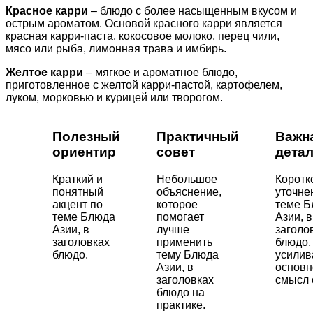
Красное карри
– блюдо с более насыщенным вкусом и
острым ароматом. Основой красного карри является
красная карри-паста, кокосовое молоко, перец чили,
мясо или рыба, лимонная трава и имбирь.
Желтое карри
– мягкое и ароматное блюдо,
приготовленное с желтой карри-пастой, картофелем,
луком, морковью и курицей или творогом.
Полезный
Практичный
Важн
ориентир
совет
дета
Краткий и
Небольшое
Коротк
понятный
объяснение,
уточне
акцент по
которое
теме Б
теме Блюда
помогает
Азии, в
Азии, в
лучше
заголо
заголовках
применить
блюдо,
блюдо.
тему Блюда
усили
Азии, в
основн
заголовках
смысл 
блюдо на
практике.