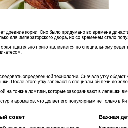
меет древние корни. Оно было придумано во времена династ
только для императорского двора, но со временем стало по
оторая тщательно приготавливается по специальному рецеп
ликатесом.
о следовать определенной технологии. Сначала утку обдают
ки. После этого утку запекают в специальной печи до золо
ной на тонкие ломтики, которые заворачивают в лепешки вм
тур и ароматов, что делает его популярным не только в Кит
ый совет
Важная де