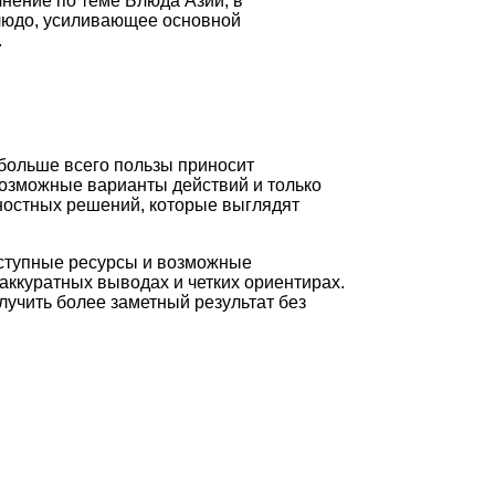
чнение по теме Блюда Азии, в
людо, усиливающее основной
.
 больше всего пользы приносит
возможные варианты действий и только
ностных решений, которые выглядят
оступные ресурсы и возможные
аккуратных выводах и четких ориентирах.
лучить более заметный результат без