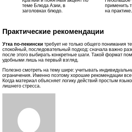
Краткий и понятный акцент по
Небольшое 
теме Блюда Азии, в
применить т
заголовках блюдо.
на практике.
Практические рекомендации
Утка по-пекински
требует не только общего понимания те
спокойный, последовательный подход: сначала важно раз
после этого выбирать конкретные шаги. Такой формат по
удобными лишь на первый взгляд.
Полезно смотреть на тему шире: учитывать индивидуальн
ограничения. Именно поэтому хорошие рекомендации всегд
Когда материал объясняет логику действий простым языко
лишнего стресса.
Facebook
Twitter
LinkedIn
Tumblr
Pinterest
Reddit
VKontakte
Odnoklassniki
Skype
WhatsApp
Telegram
Viber
Share
Print
via
Email