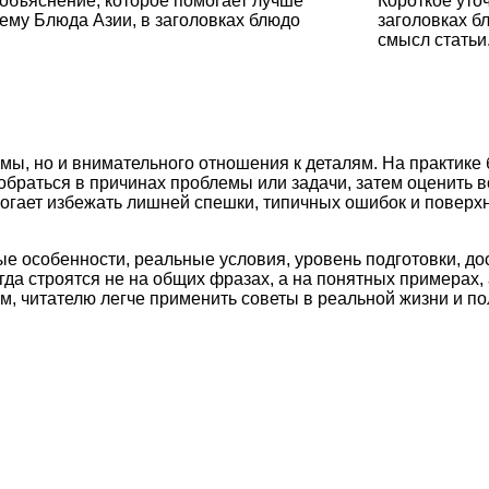
объяснение, которое помогает лучше
Короткое уто
ему Блюда Азии, в заголовках блюдо
заголовках б
смысл статьи
мы, но и внимательного отношения к деталям. На практике
обраться в причинах проблемы или задачи, затем оценить 
могает избежать лишней спешки, типичных ошибок и поверх
ые особенности, реальные условия, уровень подготовки, д
а строятся не на общих фразах, а на понятных примерах, 
м, читателю легче применить советы в реальной жизни и по