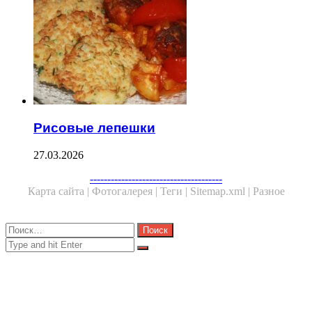
Рисовые лепешки
27.03.2026
Facebook
Twitter
WhatsApp
Telegram
--------------------------------------
Карта сайта |
Фотогалерея |
Теги |
Sitemap.xml |
Разное
Close
Найти:
Close
Search
for