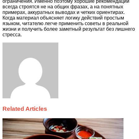
ограничения. Именно поэтому хорошие рекомендации
всегда строятся не на общих фразах, а на понятных
примерах, аккуратных выводах и четких ориентирах.
Когда материал объясняет логику действий простым
языком, читателю легче применить советы в реальной
жизни и получить более заметный результат без лишнего
стресса.
Facebook
Twitter
LinkedIn
Tumblr
Pinterest
Reddit
VKontakte
Odnoklassniki
Skype
WhatsApp
Telegram
Viber
Share
Print
via
Email
Related Articles