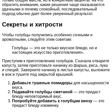
только общую мысль, но и конкретные акценты: на что
обратить внимание, какие решения чаще оказываются
удачными и почему спокойный, последовательный
подход обычно дает более уверенный результат.
Секреты и хитрости
Чтобы голубцы получились особенно сочными и
ароматными, следуйте этим советам:
Голубцы — это не только вкусное блюдо, но и
настоящее искусство приготовления».
Приступим к приготовлению голубцов. Сначала отварите
капусту, затем приготовьте начинку из фарша, риса, лука
и специй. Заверните начинку в листья капусты, выложите
в вок и тушите под закрытой крышкой.
Добавьте тушеные помидоры
для насыщенности
вкуса.
Подавайте голубцы сметаной
— это придаст
блюду неповторимый вкус.
Попробуйте добавить к голубцам кинзу
— это
придаст блюду изюминку.