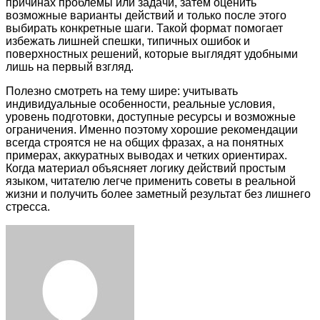
причинах проблемы или задачи, затем оценить
возможные варианты действий и только после этого
выбирать конкретные шаги. Такой формат помогает
избежать лишней спешки, типичных ошибок и
поверхностных решений, которые выглядят удобными
лишь на первый взгляд.
Полезно смотреть на тему шире: учитывать
индивидуальные особенности, реальные условия,
уровень подготовки, доступные ресурсы и возможные
ограничения. Именно поэтому хорошие рекомендации
всегда строятся не на общих фразах, а на понятных
примерах, аккуратных выводах и четких ориентирах.
Когда материал объясняет логику действий простым
языком, читателю легче применить советы в реальной
жизни и получить более заметный результат без лишнего
стресса.
Facebook
Twitter
LinkedIn
Tumblr
Pinterest
Reddit
VKontakte
Odnoklassniki
Skype
WhatsApp
Telegram
Viber
Share
Print
via
Email