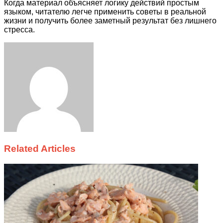
Когда материал объясняет логику действий простым
языком, читателю легче применить советы в реальной
жизни и получить более заметный результат без лишнего
стресса.
Facebook
Twitter
LinkedIn
Tumblr
Pinterest
Reddit
VKontakte
Odnoklassniki
Skype
WhatsApp
Telegram
Viber
Share
Print
via
Email
Related Articles