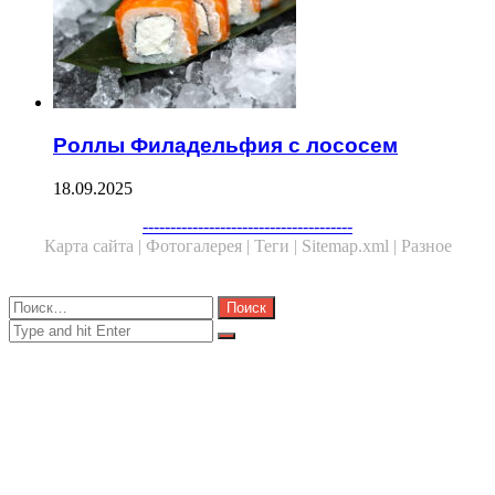
Роллы Филадельфия с лососем
18.09.2025
Facebook
Twitter
WhatsApp
Telegram
--------------------------------------
Карта сайта |
Фотогалерея |
Теги |
Sitemap.xml |
Разное
Close
Найти:
Close
Search
for