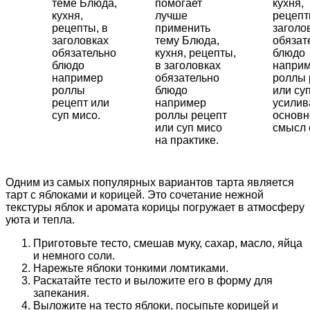
теме Блюда,
помогает
кухня,
кухня,
лучше
рецепт
рецепты, в
применить
заголо
заголовках
тему Блюда,
обязат
обязательно
кухня, рецепты,
блюдо
блюдо
в заголовках
напри
например
обязательно
роллы 
роллы
блюдо
или су
рецепт или
например
усили
суп мисо.
роллы рецепт
основн
или суп мисо
смысл 
на практике.
Одним из самых популярных вариантов тарта является
тарт с яблоками и корицей. Это сочетание нежной
текстуры яблок и аромата корицы погружает в атмосферу
уюта и тепла.
Приготовьте тесто, смешав муку, сахар, масло, яйца
и немного соли.
Нарежьте яблоки тонкими ломтиками.
Раскатайте тесто и выложите его в форму для
запекания.
Выложите на тесто яблоки, посыпьте корицей и