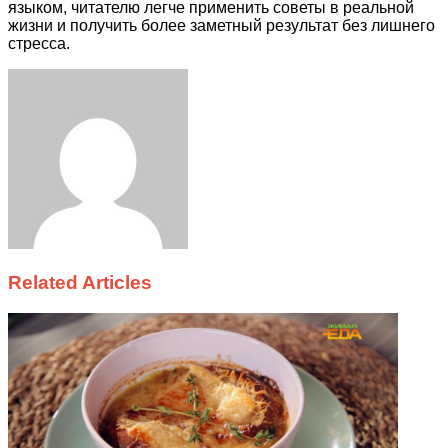
языком, читателю легче применить советы в реальной
жизни и получить более заметный результат без лишнего
стресса.
Facebook
Twitter
LinkedIn
Tumblr
Pinterest
Reddit
VKontakte
Odnoklassniki
Skype
WhatsApp
Telegram
Viber
Share
Print
via
Email
Related Articles