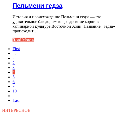
Пельмени гедза
История и происхождение Пельмени гедза — это
удивительное блюдо, имеющее древние корни в
кулинарной культуре Восточной Азии. Название «гедза»
происходит…
Read More »
First
...
«
2
3
4
5
6
»
10
...
Last
ИНТЕРЕСНОЕ