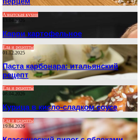
перцем
Азиатская кухня
13.04.2026
Карри картофельное
Еда и рецепты
01.12.2025
Паста карбонара: итальянский
рецепт
Еда и рецепты
08.04.2026
Курица в кисло-сладком соусе
Еда и рецепты
19.04.2026
Классический пирог с яблоками